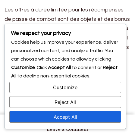
Les offres à durée limitée pour les récompenses
de passe de combat sont des objets et des bonus
exclusifs disponibles pendant des événements ou
We respect your privacy
des saisons spécifiques. Ces récompenses créent
Cookies help us improve your experience, deliver
un sentiment d’urgence, encourageant les joueurs
personalized content, and analyze traffic. You
à s’engager dans le jeu et à compléter des défis
can choose which cookies to allow by clicking
avant l’expiration des offres.
Customize
. Click
Accept All
to consent or
Reject
Comprendre l’urgence
All
to decline non-essential cookies.
Customize
des récompenses à
Reject All
durée limitée
Accept All
on
Leave a Comment
L’urgence des récompenses à durée limitée est un
Récompenses