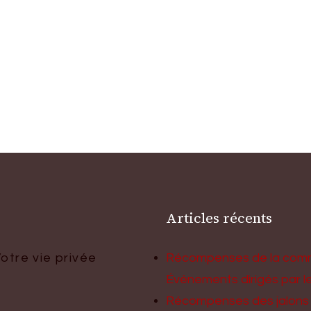
Articles récents
otre vie privée
Récompenses de la comm
Événements dirigés par le
Récompenses des jalons 