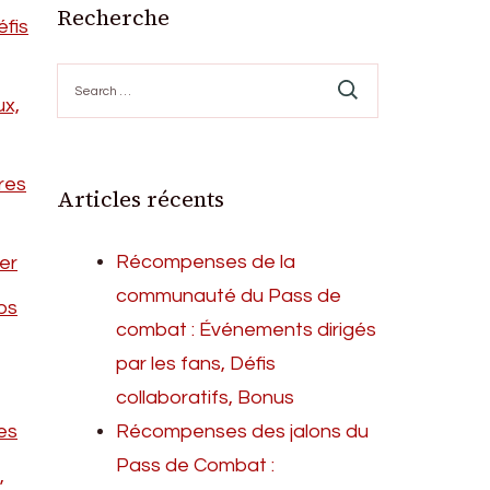
Recherche
fis
Search
for:
ux,
res
Articles récents
Récompenses de la
er
communauté du Pass de
ps
combat : Événements dirigés
par les fans, Défis
collaboratifs, Bonus
es
Récompenses des jalons du
Pass de Combat :
,