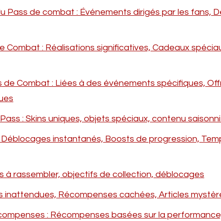
ass de combat : Événements dirigés par les fans, Dé
Combat : Réalisations significatives, Cadeaux spécia
de Combat : Liées à des événements spécifiques, Off
ques
ass : Skins uniques, objets spéciaux, contenu saisonni
- Déblocages instantanés, Boosts de progression, Tem
 à rassembler, objectifs de collection, déblocages
s inattendues, Récompenses cachées, Articles mystèr
ompenses : Récompenses basées sur la performance