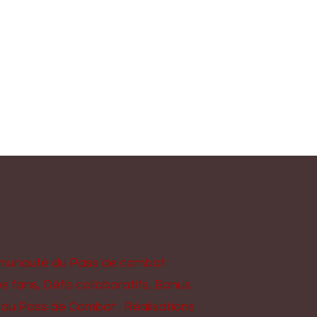
unauté du Pass de combat :
s fans, Défis collaboratifs, Bonus
du Pass de Combat : Réalisations