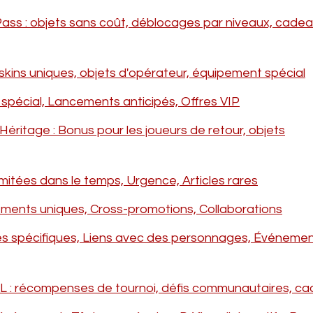
ass : objets sans coût, déblocages par niveaux, cade
ins uniques, objets d'opérateur, équipement spécial
spécial, Lancements anticipés, Offres VIP
itage : Bonus pour les joueurs de retour, objets
mitées dans le temps, Urgence, Articles rares
ents uniques, Cross-promotions, Collaborations
 spécifiques, Liens avec des personnages, Événeme
: récompenses de tournoi, défis communautaires, c