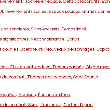
vénement : Tâches en équipe, Défis collaboratifs, Bo
: Événements sur les réseaux sociaux, animés par les
saisonnières, Skins exclusifs, Temps limité
s significatives, Reconnaissance, Bonus
pour les Opérateurs : Nouveaux personnages, Capac
ss : Chutes inattendues, Trésors cachés, Objets myst
 de combat : Thèmes de vacances, Spécifique à
oupées, Remises, Éditions limitées
de combat : Skins, Émblèmes, Cartes d'appel