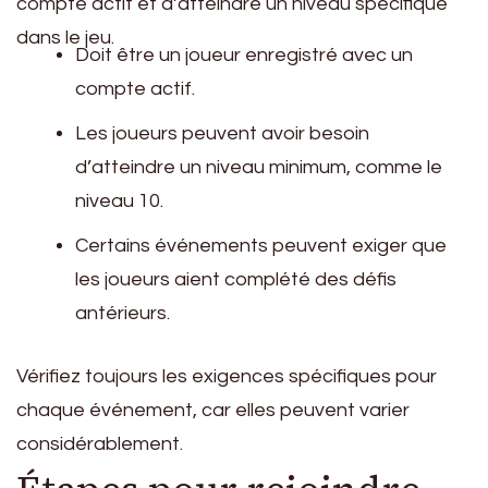
compte actif et d’atteindre un niveau spécifique
dans le jeu.
Doit être un joueur enregistré avec un
compte actif.
Les joueurs peuvent avoir besoin
d’atteindre un niveau minimum, comme le
niveau 10.
Certains événements peuvent exiger que
les joueurs aient complété des défis
antérieurs.
Vérifiez toujours les exigences spécifiques pour
chaque événement, car elles peuvent varier
considérablement.