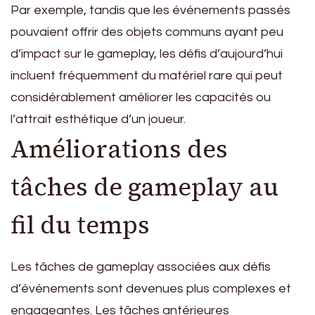
Par exemple, tandis que les événements passés
pouvaient offrir des objets communs ayant peu
d’impact sur le gameplay, les défis d’aujourd’hui
incluent fréquemment du matériel rare qui peut
considérablement améliorer les capacités ou
l’attrait esthétique d’un joueur.
Améliorations des
tâches de gameplay au
fil du temps
Les tâches de gameplay associées aux défis
d’événements sont devenues plus complexes et
engageantes. Les tâches antérieures