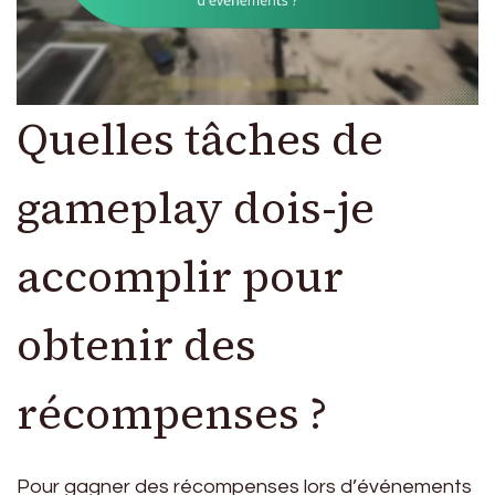
Quelles tâches de
gameplay dois-je
accomplir pour
obtenir des
récompenses ?
Pour gagner des récompenses lors d’événements