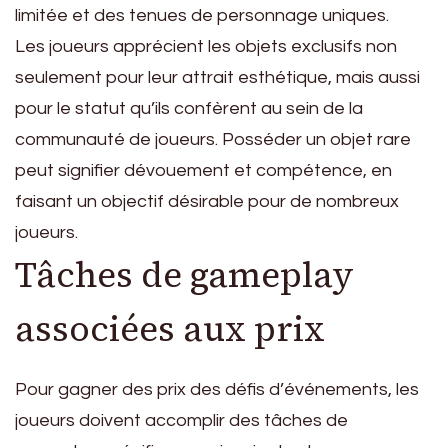
limitée et des tenues de personnage uniques.
Les joueurs apprécient les objets exclusifs non
seulement pour leur attrait esthétique, mais aussi
pour le statut qu’ils confèrent au sein de la
communauté de joueurs. Posséder un objet rare
peut signifier dévouement et compétence, en
faisant un objectif désirable pour de nombreux
joueurs.
Tâches de gameplay
associées aux prix
Pour gagner des prix des défis d’événements, les
joueurs doivent accomplir des tâches de