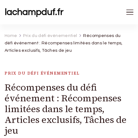
lachampduf.fr
Home
Prix du défi événementiel
Récompenses du
défi événement : Récompenses limitées dans le temps,
Articles exclusifs, Tâches de jeu
PRIX DU DÉFI ÉVÉNEMENTIEL
Récompenses du défi
événement : Récompenses
limitées dans le temps,
Articles exclusifs, Tâches de
jeu