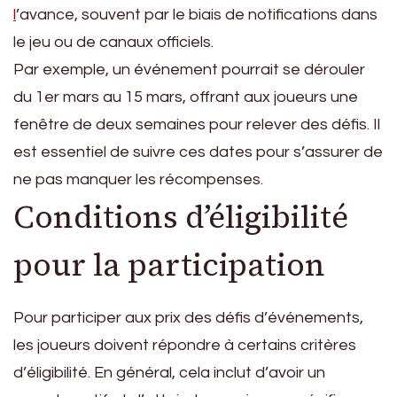
l
’avance, souvent par le biais de notifications dans
le jeu ou de canaux officiels.
Par exemple, un événement pourrait se dérouler
du 1er mars au 15 mars, offrant aux joueurs une
fenêtre de deux semaines pour relever des défis. Il
est essentiel de suivre ces dates pour s’assurer de
ne pas manquer les récompenses.
Conditions d’éligibilité
pour la participation
Pour participer aux prix des défis d’événements,
les joueurs doivent répondre à certains critères
d’éligibilité. En général, cela inclut d’avoir un