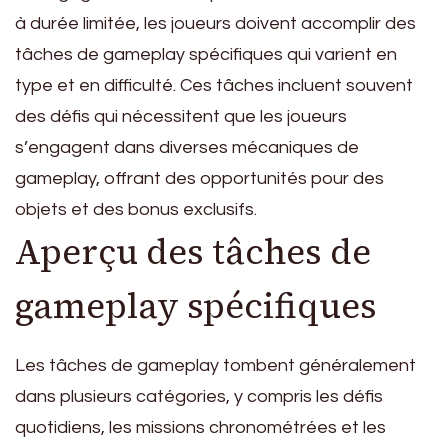
à durée limitée, les joueurs doivent accomplir des
tâches de gameplay spécifiques qui varient en
type et en difficulté. Ces tâches incluent souvent
des défis qui nécessitent que les joueurs
s’engagent dans diverses mécaniques de
gameplay, offrant des opportunités pour des
objets et des bonus exclusifs.
Aperçu des tâches de
gameplay spécifiques
Les tâches de gameplay tombent généralement
dans plusieurs catégories, y compris les défis
quotidiens, les missions chronométrées et les