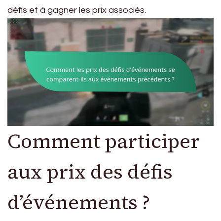
défis et à gagner les prix associés.
Comment participer
aux prix des défis
d’événements ?