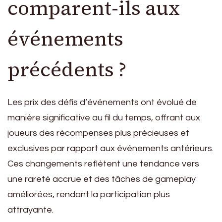
comparent-ils aux
événements
précédents ?
Les prix des défis d’événements ont évolué de
manière significative au fil du temps, offrant aux
joueurs des récompenses plus précieuses et
exclusives par rapport aux événements antérieurs.
Ces changements reflètent une tendance vers
une rareté accrue et des tâches de gameplay
améliorées, rendant la participation plus
attrayante.