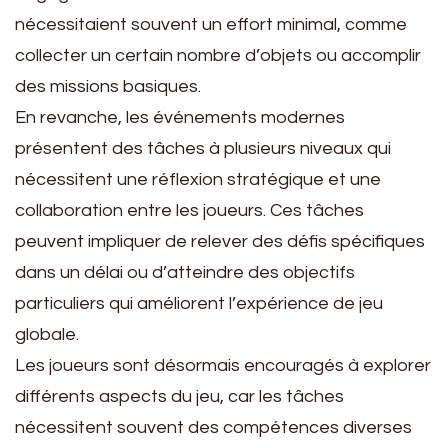
nécessitaient souvent un effort minimal, comme
collecter un certain nombre d’objets ou accomplir
des missions basiques.
En revanche, les événements modernes
présentent des tâches à plusieurs niveaux qui
nécessitent une réflexion stratégique et une
collaboration entre les joueurs. Ces tâches
peuvent impliquer de relever des défis spécifiques
dans un délai ou d’atteindre des objectifs
particuliers qui améliorent l’expérience de jeu
globale.
Les joueurs sont désormais encouragés à explorer
différents aspects du jeu, car les tâches
nécessitent souvent des compétences diverses