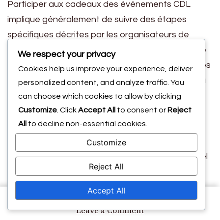
Participer aux cadeaux des événements CDL
implique généralement de suivre des étapes
spécifiques décrites par les organisateurs de
l’événement. Les joueurs peuvent avoir besoin de
We respect your privacy
s’inscrire pour l’événement, de suivre des comptes
Cookies help us improve your experience, deliver
officiels sur les réseaux sociaux ou de participer à
personalized content, and analyze traffic. You
des défis désignés pour être éligibles aux prix.
can choose which cookies to allow by clicking
Customize
. Click
Accept All
to consent or
Reject
De nombreux cadeaux exigent que les
All
to decline non-essential cookies.
participants accomplissent des tâches telles que
partager des publications, taguer des amis ou
Customize
créer du contenu lié à l’événement. Il est essentiel
Reject All
de lire attentivement les instructions de
participation pour s’assurer que toutes les
Accept All
exigences sont remplies pour une entrée valide.
on
Leave a Comment
Codes