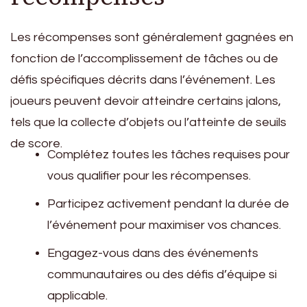
Les récompenses sont généralement gagnées en
fonction de l’accomplissement de tâches ou de
défis spécifiques décrits dans l’événement. Les
joueurs peuvent devoir atteindre certains jalons,
tels que la collecte d’objets ou l’atteinte de seuils
de score.
Complétez toutes les tâches requises pour
vous qualifier pour les récompenses.
Participez activement pendant la durée de
l’événement pour maximiser vos chances.
Engagez-vous dans des événements
communautaires ou des défis d’équipe si
applicable.