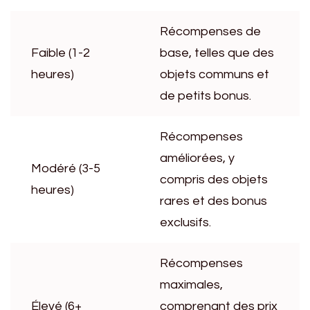
Récompenses de
Faible (1-2
base, telles que des
heures)
objets communs et
de petits bonus.
Récompenses
améliorées, y
Modéré (3-5
compris des objets
heures)
rares et des bonus
exclusifs.
Récompenses
maximales,
Élevé (6+
comprenant des prix