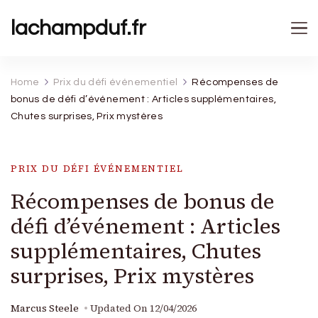
lachampduf.fr
Home
Prix du défi événementiel
Récompenses de
bonus de défi d’événement : Articles supplémentaires,
Chutes surprises, Prix mystères
PRIX DU DÉFI ÉVÉNEMENTIEL
Récompenses de bonus de
défi d’événement : Articles
supplémentaires, Chutes
surprises, Prix mystères
Marcus Steele
Updated On
12/04/2026