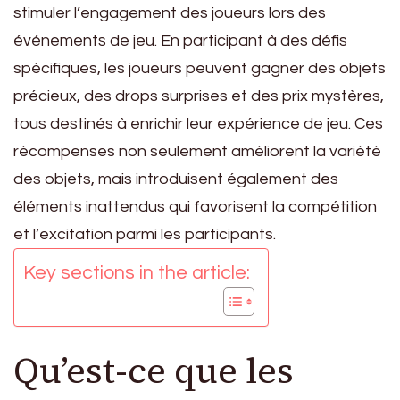
stimuler l’engagement des joueurs lors des
événements de jeu. En participant à des défis
spécifiques, les joueurs peuvent gagner des objets
précieux, des drops surprises et des prix mystères,
tous destinés à enrichir leur expérience de jeu. Ces
récompenses non seulement améliorent la variété
des objets, mais introduisent également des
éléments inattendus qui favorisent la compétition
et l’excitation parmi les participants.
Key sections in the article:
Qu’est-ce que les