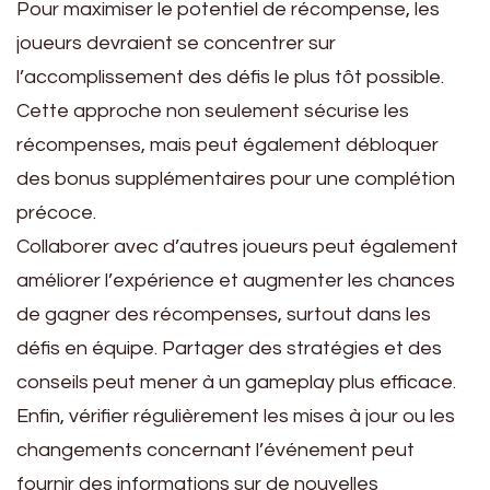
Pour maximiser le potentiel de récompense, les
joueurs devraient se concentrer sur
l’accomplissement des défis le plus tôt possible.
Cette approche non seulement sécurise les
récompenses, mais peut également débloquer
des bonus supplémentaires pour une complétion
précoce.
Collaborer avec d’autres joueurs peut également
améliorer l’expérience et augmenter les chances
de gagner des récompenses, surtout dans les
défis en équipe. Partager des stratégies et des
conseils peut mener à un gameplay plus efficace.
Enfin, vérifier régulièrement les mises à jour ou les
changements concernant l’événement peut
fournir des informations sur de nouvelles