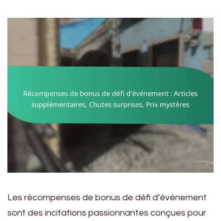
Les récompenses de bonus de défi d’événement
sont des incitations passionnantes conçues pour