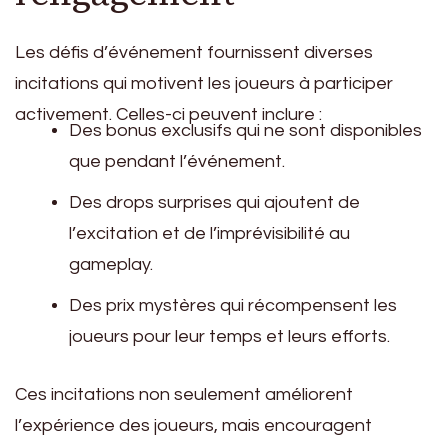
Les défis d’événement fournissent diverses
incitations qui motivent les joueurs à participer
activement. Celles-ci peuvent inclure :
Des bonus exclusifs qui ne sont disponibles
que pendant l’événement.
Des drops surprises qui ajoutent de
l’excitation et de l’imprévisibilité au
gameplay.
Des prix mystères qui récompensent les
joueurs pour leur temps et leurs efforts.
Ces incitations non seulement améliorent
l’expérience des joueurs, mais encouragent