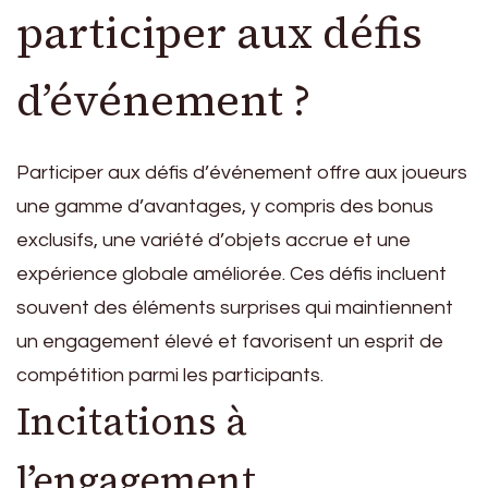
participer aux défis
d’événement ?
Participer aux défis d’événement offre aux joueurs
une gamme d’avantages, y compris des bonus
exclusifs, une variété d’objets accrue et une
expérience globale améliorée. Ces défis incluent
souvent des éléments surprises qui maintiennent
un engagement élevé et favorisent un esprit de
compétition parmi les participants.
Incitations à
l’engagement