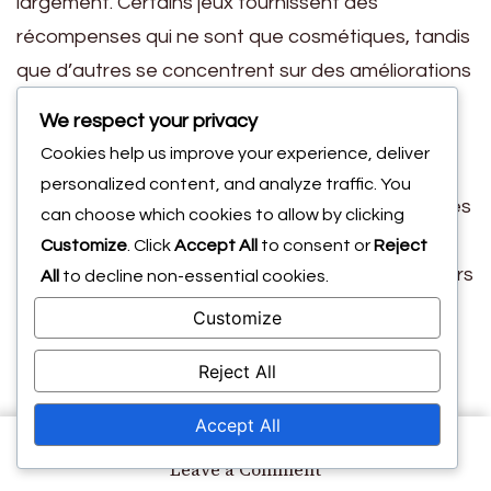
largement. Certains jeux fournissent des
récompenses qui ne sont que cosmétiques, tandis
que d’autres se concentrent sur des améliorations
de gameplay qui impactent significativement
We respect your privacy
l’expérience des joueurs.
Cookies help us improve your experience, deliver
Par exemple, un RPG populaire pourrait offrir des
personalized content, and analyze traffic. You
récompenses d’événement qui incluent des armes
can choose which cookies to allow by clicking
puissantes ou des skins de personnage exclusifs,
Customize
. Click
Accept All
to consent or
Reject
rendant la participation essentielle pour les joueurs
All
to decline non-essential cookies.
compétitifs. En revanche, certains jeux mobiles
Customize
peuvent n’offrir que de petits bonus qui
Reject All
n’affectent pas significativement le gameplay.
Dans l’ensemble, les meilleures récompenses
Accept All
d’événement sont celles qui améliorent le
on
Leave a Comment
gameplay ou offrent des expériences uniques, les
Récompenses