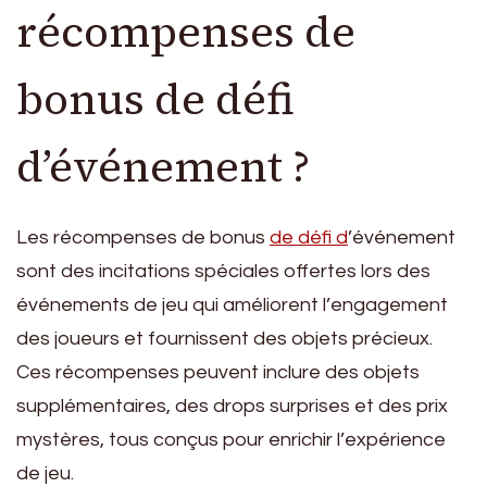
récompenses de
bonus de défi
d’événement ?
Les récompenses de bonus
de défi d
’événement
sont des incitations spéciales offertes lors des
événements de jeu qui améliorent l’engagement
des joueurs et fournissent des objets précieux.
Ces récompenses peuvent inclure des objets
supplémentaires, des drops surprises et des prix
mystères, tous conçus pour enrichir l’expérience
de jeu.