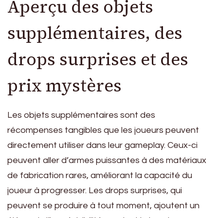
Aperçu des objets
supplémentaires, des
drops surprises et des
prix mystères
Les objets supplémentaires sont des
récompenses tangibles que les joueurs peuvent
directement utiliser dans leur gameplay. Ceux-ci
peuvent aller d’armes puissantes à des matériaux
de fabrication rares, améliorant la capacité du
joueur à progresser. Les drops surprises, qui
peuvent se produire à tout moment, ajoutent un