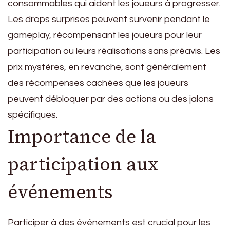
consommables qui aident les joueurs à progresser.
Les drops surprises peuvent survenir pendant le
gameplay, récompensant les joueurs pour leur
participation ou leurs réalisations sans préavis. Les
prix mystères, en revanche, sont généralement
des récompenses cachées que les joueurs
peuvent débloquer par des actions ou des jalons
spécifiques.
Importance de la
participation aux
événements
Participer à des événements est crucial pour les