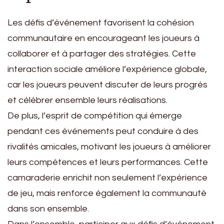
Les défis d’événement favorisent la cohésion
communautaire en encourageant les joueurs à
collaborer et à partager des stratégies. Cette
interaction sociale améliore l’expérience globale,
car les joueurs peuvent discuter de leurs progrès
et célébrer ensemble leurs réalisations.
De plus, l’esprit de compétition qui émerge
pendant ces événements peut conduire à des
rivalités amicales, motivant les joueurs à améliorer
leurs compétences et leurs performances. Cette
camaraderie enrichit non seulement l’expérience
de jeu, mais renforce également la communauté
dans son ensemble.